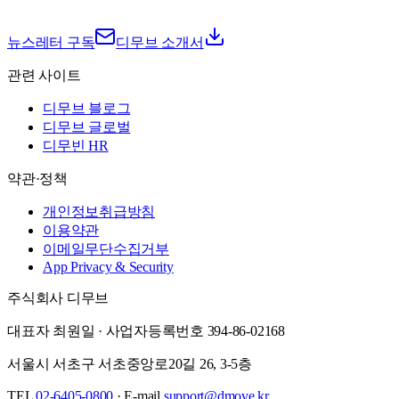
뉴스레터 구독
디무브 소개서
관련 사이트
디무브 블로그
디무브 글로벌
디무빈 HR
약관·정책
개인정보취급방침
이용약관
이메일무단수집거부
App Privacy & Security
주식회사 디무브
대표자 최원일 · 사업자등록번호 394-86-02168
서울시 서초구 서초중앙로20길 26, 3-5층
TEL
02-6405-0800
·
E-mail
support@dmove.kr